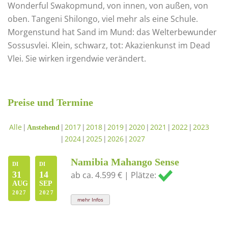
Wonderful Swakopmund, von innen, von außen, von
oben. Tangeni Shilongo, viel mehr als eine Schule.
Morgenstund hat Sand im Mund: das Welterbewunder
Sossusvlei. Klein, schwarz, tot: Akazienkunst im Dead
Vlei. Sie wirken irgendwie verändert.
Preise und Termine
Alle
2017
2018
2019
2020
2021
2022
2023
Anstehend
2024
2025
2026
2027
Namibia Mahango Sense
DI
DI
31
14
ab ca. 4.599 € | Plätze:
AUG
SEP
2027
2027
mehr Infos