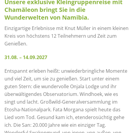
Unsere exklusive Kleingruppenreise mit
Chamäleon bringt Sie in die
Wunderwelten von Namibia.
Einzigartige Erlebnisse mit Knut Müller in einem kleinen
Kreis von höchstens 12 Teilnehmern und Zeit zum
Genießen.
31.08. – 14.09.2027
Entspannt erleben heißt: unwiederbringliche Momente
und viel Zeit, um sie zu genießen. Start unter einem
guten Stern: die wundervolle Onjala Lodge und ihr
überwältigendes Observatorium. Windhoek, wie es
singt und lacht. Großwild-Generalversammlung im
Etosha-Nationalpark. Fata Morgana spielt heute das
Lied vom Tod. Gesund kam ich, etenderosüchtig gehe
ich. Die San: 20.000 Jahre wie ein einziger Tag.
Wonderful Swakopmund, von innen, von außen, von