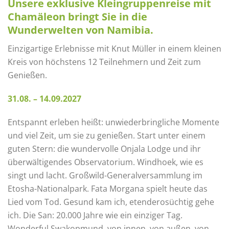
Unsere exklusive Kleingruppenreise mit
Chamäleon bringt Sie in die
Wunderwelten von Namibia.
Einzigartige Erlebnisse mit Knut Müller in einem kleinen
Kreis von höchstens 12 Teilnehmern und Zeit zum
Genießen.
31.08. – 14.09.2027
Entspannt erleben heißt: unwiederbringliche Momente
und viel Zeit, um sie zu genießen. Start unter einem
guten Stern: die wundervolle Onjala Lodge und ihr
überwältigendes Observatorium. Windhoek, wie es
singt und lacht. Großwild-Generalversammlung im
Etosha-Nationalpark. Fata Morgana spielt heute das
Lied vom Tod. Gesund kam ich, etenderosüchtig gehe
ich. Die San: 20.000 Jahre wie ein einziger Tag.
Wonderful Swakopmund, von innen, von außen, von