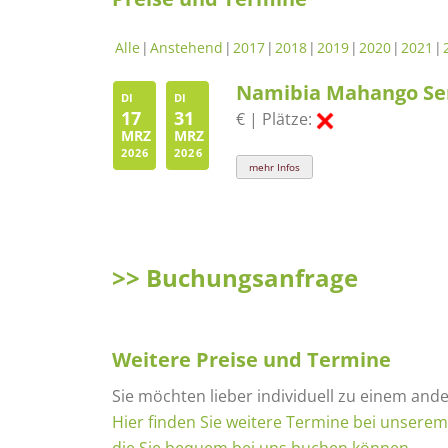
Alle
Anstehend
2017
2018
2019
2020
2021
Namibia Mahango Se
DI
DI
17
31
€ | Plätze:
MRZ
MRZ
2026
2026
mehr Infos
>> Buchungsanfrage
Weitere Preise und Termine
Sie möchten lieber individuell zu einem and
Hier finden Sie weitere Termine bei unsere