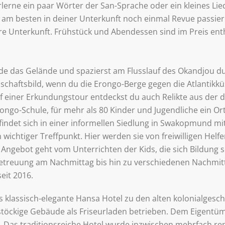
erne ein paar Wörter der San-Sprache oder ein kleines Lied
du am besten in deiner Unterkunft noch einmal Revue passier
re Unterkunft. Frühstück und Abendessen sind im Preis ent
e das Gelände und spazierst am Flusslauf des Okandjou du
haftsbild, wenn du die Erongo-Berge gegen die Atlantikküs
 Auf einer Erkundungstour entdeckst du auch Relikte aus der
ongo-Schule, für mehr als 80 Kinder und Jugendliche ein O
efindet sich in einer informellen Siedlung in Swakopmund mi
chtiger Treffpunkt. Hier werden sie von freiwilligen Helfe
Angebot geht vom Unterrichten der Kids, die sich Bildung s
betreuung am Nachmittag bis hin zu verschiedenen Nachmitt
eit 2016.
s klassisch-elegante Hansa Hotel zu den alten kolonialges
öckige Gebäude als Friseurladen betrieben. Dem Eigentüm
. Das traditionsreiche Hotel wurde inzwischen mehrfach reno