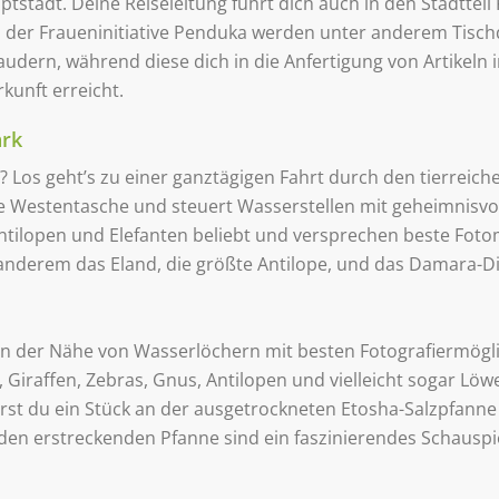
tstadt. Deine Reiseleitung führt dich auch in den Stadtte
 In der Fraueninitiative Penduka werden unter anderem Tisc
audern, während diese dich in die Anfertigung von Artikeln
kunft erreicht.
ark
Los geht’s zu einer ganztägigen Fahrt durch den tierreich
ene Westentasche und steuert Wasserstellen mit geheimnis
Antilopen und Elefanten beliebt und versprechen beste Foto
nderem das Eland, die größte Antilope, und das Damara-Dikd
t in der Nähe von Wasserlöchern mit besten Fotografiermögli
Giraffen, Zebras, Gnus, Antilopen und vielleicht sogar Lö
ährst du ein Stück an der ausgetrockneten Etosha-Salzpfann
den erstreckenden Pfanne sind ein faszinierendes Schauspie