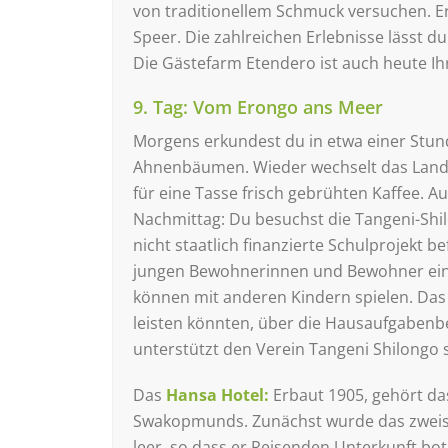
von traditionellem Schmuck versuchen. Erl
Speer. Die zahlreichen Erlebnisse lässt 
Die Gästefarm Etendero ist auch heute Ih
9. Tag: Vom Erongo ans Meer
Morgens erkundest du in etwa einer Stund
Ahnenbäumen. Wieder wechselt das Landsc
für eine Tasse frisch gebrühten Kaffee.
Nachmittag: Du besuchst die Tangeni-Shil
nicht staatlich finanzierte Schulprojekt b
jungen Bewohnerinnen und Bewohner ein wi
können mit anderen Kindern spielen. Das 
leisten könnten, über die Hausaufgaben
unterstützt den Verein Tangeni Shilongo s
Das
Hansa Hotel:
Erbaut 1905, gehört da
Swakopmunds. Zunächst wurde das zweist
leer, so dass er Reisenden Unterkunft bot