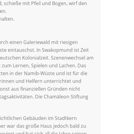
, schieße mit Pfeil und Bogen, wirf den
en.
halten.
rch einen Galeriewald mit riesigen
te eintauschst. In Swakopmund ist Zeit
 deutschen Kolonialzeit. Szenenwechsel am
rt zum Lernen, Spielen und Lachen. Das
tten in der Namib-Wüste und ist für die
rinnen und Helfern unterrichtet und
onst aus finanziellen Gründen nicht
agsaktivitäten. Die Chamäleon Stiftung
chichtlichen Gebäuden im Stadtkern
er war das große Haus jedoch bald zu
viert und hat sich all die Jahre seinen