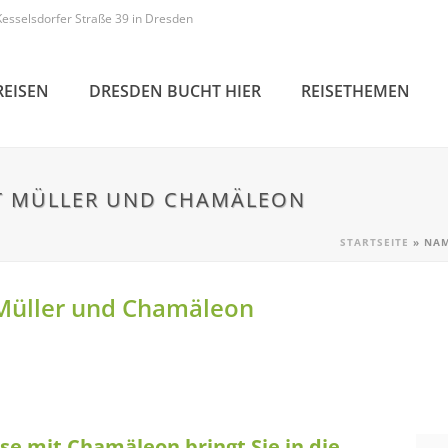
Kesselsdorfer Straße 39 in Dresden
REISEN
DRESDEN BUCHT HIER
REISETHEMEN
T MÜLLER UND CHAMÄLEON
STARTSEITE
»
NAM
Müller und Chamäleon
se mit Chamäleon bringt Sie in die