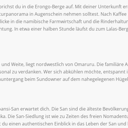
chst du in die Erongo-Berge auf. Mit deiner Unterkunft errei
aturpanorama in Augenschein nehmen solltest. Nach Kaffe
licke in die namibische Farmwirtschaft und die Rinderhalt
tung. In etwa einer halben Stunde läufst du zum Lalas-Berg
 und Weite, liegt nordwestlich von Omaruru. Die familiäre 
onal zu verdanken. Wer sich abkühlen möchte, entspannt i
nuntergang beim Sundowner auf dem nahegelegenen Hügel g
si-San erwartet dich. Die San sind die älteste Bevölkerun
rika. Die San-Siedlung ist wie zu Zeiten des freien Nomade
 du einen authentischen Einblick in das Leben der San und 