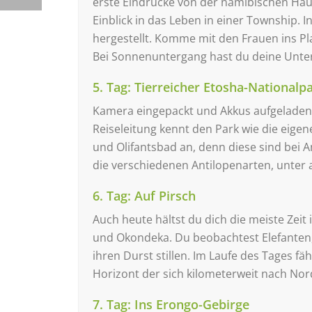
erste Eindrücke von der namibischen Haup
Einblick in das Leben in einer Township.
hergestellt. Komme mit den Frauen ins Pl
Bei Sonnenuntergang hast du deine Unter
5. Tag: Tierreicher Etosha-Nationalp
Kamera eingepackt und Akkus aufgeladen? 
Reiseleitung kennt den Park wie die eig
und Olifantsbad an, denn diese sind bei 
die verschiedenen Antilopenarten, unter a
6. Tag: Auf Pirsch
Auch heute hältst du dich die meiste Zei
und Okondeka. Du beobachtest Elefanten, 
ihren Durst stillen. Im Laufe des Tages f
Horizont der sich kilometerweit nach Nor
7. Tag: Ins Erongo-Gebirge