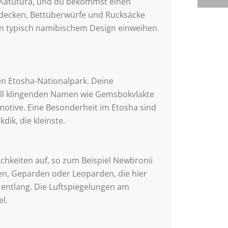
il Katutura, und du bekommst einen
hdecken, Bettüberwürfe und Rucksäcke
 in typisch namibischem Design einweihen.
en Etosha-Nationalpark. Deine
voll klingenden Namen wie Gemsbokvlakte
motive. Eine Besonderheit im Etosha sind
ik, die kleinste.
chkeiten auf, so zum Beispiel Newbronii
wen, Geparden oder Leoparden, die hier
e entlang. Die Luftspiegelungen am
l.