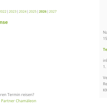
2022
2023
2024
2025
2026
2027
nse
N
15
Te
in
1.
Ve
Re
KM
eren Termin reisen?
m Partner Chamäleon