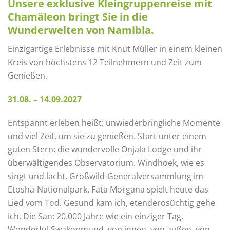
Unsere exklusive Kleingruppenreise mit
Chamäleon bringt Sie in die
Wunderwelten von Namibia.
Einzigartige Erlebnisse mit Knut Müller in einem kleinen
Kreis von höchstens 12 Teilnehmern und Zeit zum
Genießen.
31.08. – 14.09.2027
Entspannt erleben heißt: unwiederbringliche Momente
und viel Zeit, um sie zu genießen. Start unter einem
guten Stern: die wundervolle Onjala Lodge und ihr
überwältigendes Observatorium. Windhoek, wie es
singt und lacht. Großwild-Generalversammlung im
Etosha-Nationalpark. Fata Morgana spielt heute das
Lied vom Tod. Gesund kam ich, etenderosüchtig gehe
ich. Die San: 20.000 Jahre wie ein einziger Tag.
Wonderful Swakopmund, von innen, von außen, von