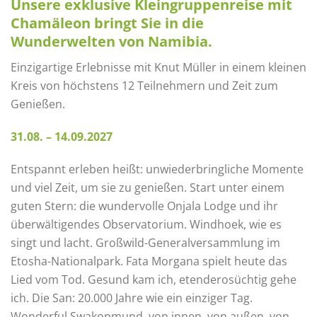
Unsere exklusive Kleingruppenreise mit
Chamäleon bringt Sie in die
Wunderwelten von Namibia.
Einzigartige Erlebnisse mit Knut Müller in einem kleinen
Kreis von höchstens 12 Teilnehmern und Zeit zum
Genießen.
31.08. – 14.09.2027
Entspannt erleben heißt: unwiederbringliche Momente
und viel Zeit, um sie zu genießen. Start unter einem
guten Stern: die wundervolle Onjala Lodge und ihr
überwältigendes Observatorium. Windhoek, wie es
singt und lacht. Großwild-Generalversammlung im
Etosha-Nationalpark. Fata Morgana spielt heute das
Lied vom Tod. Gesund kam ich, etenderosüchtig gehe
ich. Die San: 20.000 Jahre wie ein einziger Tag.
Wonderful Swakopmund, von innen, von außen, von