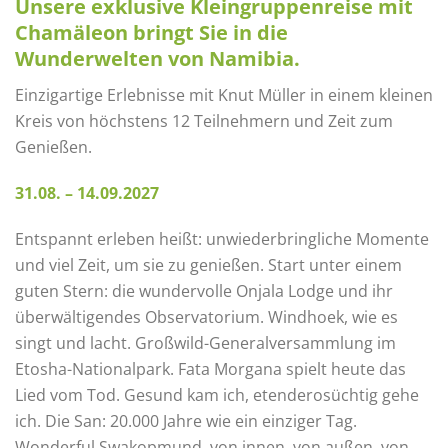
Unsere exklusive Kleingruppenreise mit
Chamäleon bringt Sie in die
Wunderwelten von Namibia.
Einzigartige Erlebnisse mit Knut Müller in einem kleinen
Kreis von höchstens 12 Teilnehmern und Zeit zum
Genießen.
31.08. – 14.09.2027
Entspannt erleben heißt: unwiederbringliche Momente
und viel Zeit, um sie zu genießen. Start unter einem
guten Stern: die wundervolle Onjala Lodge und ihr
überwältigendes Observatorium. Windhoek, wie es
singt und lacht. Großwild-Generalversammlung im
Etosha-Nationalpark. Fata Morgana spielt heute das
Lied vom Tod. Gesund kam ich, etenderosüchtig gehe
ich. Die San: 20.000 Jahre wie ein einziger Tag.
Wonderful Swakopmund, von innen, von außen, von