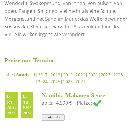
Wonderful Swakopmund, von innen, von außen, von
oben. Tangeni Shilongo, viel mehr als eine Schule.
Morgenstund hat Sand im Mund: das Welterbewunder
Sossusvlei. Klein, schwarz, tot: Akazienkunst im Dead
Vlei. Sie wirken irgendwie verändert.
Preise und Termine
Alle
2017
2018
2019
2020
2021
2022
2023
Anstehend
2024
2025
2026
2027
Namibia Mahango Sense
DI
DI
31
14
ab ca. 4.599 € | Plätze:
AUG
SEP
2027
2027
mehr Infos