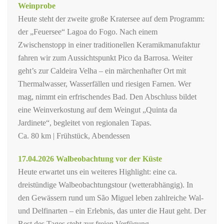
Weinprobe
Heute steht der zweite große Kratersee auf dem Programm:
der „Feuersee“ Lagoa do Fogo. Nach einem
Zwischenstopp in einer traditionellen Keramikmanufaktur
fahren wir zum Aussichtspunkt Pico da Barrosa. Weiter
geht’s zur Caldeira Velha – ein märchenhafter Ort mit
Thermalwasser, Wasserfällen und riesigen Farnen. Wer
mag, nimmt ein erfrischendes Bad. Den Abschluss bildet
eine Weinverkostung auf dem Weingut „Quinta da
Jardinete“, begleitet von regionalen Tapas.
Ca. 80 km | Frühstück, Abendessen
17.04.2026 Walbeobachtung vor der Küste
Heute erwartet uns ein weiteres Highlight: eine ca.
dreistündige Walbeobachtungstour (wetterabhängig). In
den Gewässern rund um São Miguel leben zahlreiche Wal-
und Delfinarten – ein Erlebnis, das unter die Haut geht. Der
Rest des Tages steht zur freien Verfügung.