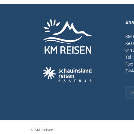
ADR
KM R
Kess
011
Tel.
Fax:
E-Ma
© KM Reisen