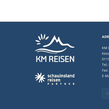
ADR
KM R
Kess
011
Tel.
Fax:
E-Ma