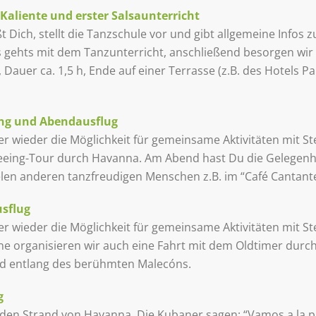
 Kaliente und erster
Salsaunterricht
Dich, stellt die Tanzschule vor und gibt allgemeine Infos 
los gehts mit dem Tanzunterricht, anschließend besorgen wi
Dauer ca. 1,5 h, Ende auf einer Terrasse (z.B. des Hotels Pa
ang
und Abendausflug
 wieder die Möglichkeit für gemeinsame Aktivitäten mit St
eing-Tour durch Havanna. Am Abend hast Du die Gelegenhe
en anderen tanzfreudigen Menschen z.B. im “Café Cantant
sflug
 wieder die Möglichkeit für gemeinsame Aktivitäten mit St
ne organisieren wir auch eine Fahrt mit dem Oldtimer durc
nd entlang des berühmten Malecóns.
g
den Strand von Havanna. Die Kubaner sagen: “Vamos a la p