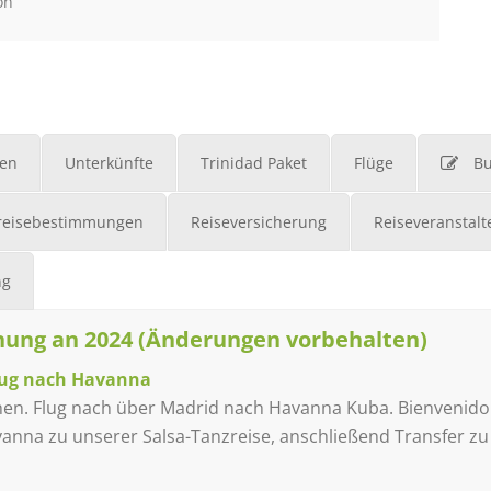
on
en
Unterkünfte
Trinidad Paket
Flüge
B
reisebestimmungen
Reiseversicherung
Reiseveranstalt
ng
nung an 2024 (Änderungen vorbehalten)
lug nach Havanna
hen. Flug nach über Madrid nach Havanna Kuba. Bienvenido 
nna zu unserer Salsa-Tanzreise, anschließend Transfer zu D