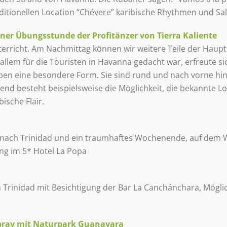
ditionellen Location “Chévere” karibische Rhythmen und Sal
iner Übungsstunde der Profitänzer von Tierra Kaliente
rricht. Am Nachmittag können wir weitere Teile der Haupt
r allem für die Touristen in Havanna gedacht war, erfreute 
aben eine besondere Form. Sie sind rund und nach vorne hin 
nd besteht beispielsweise die Möglichkeit, die bekannte Lo
ische Flair.
 nach Trinidad und ein traumhaftes Wochenende, auf dem 
ng im 5* Hotel La Popa
 Trinidad mit Besichtigung der Bar La Canchánchara, Mögli
mbray mit Naturpark Guanayara