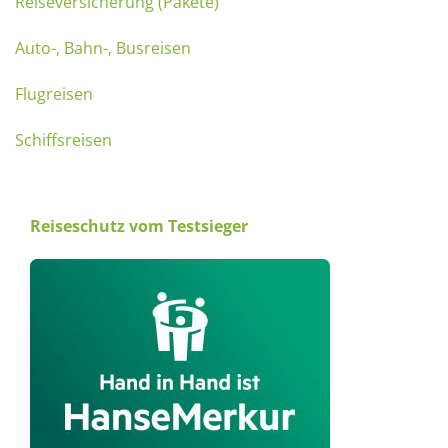
Reiseversicherung (Pakete)
Auto-, Bahn-, Busreisen
Flugreisen
Schiffsreisen
Reiseschutz vom Testsieger