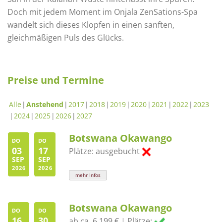
Doch mit jedem Moment im Onjala ZenSations-Spa
wandelt sich dieses Klopfen in einen sanften,
gleichmäßigen Puls des Glücks.
Preise und Termine
Alle
Anstehend
2017
2018
2019
2020
2021
2022
2023
2024
2025
2026
2027
Botswana Okawango
DO
DO
03
17
Plätze: ausgebucht
SEP
SEP
2026
2026
mehr Infos
Botswana Okawango
DO
DO
16
30
ab ca. 6.199 € | Plätze: