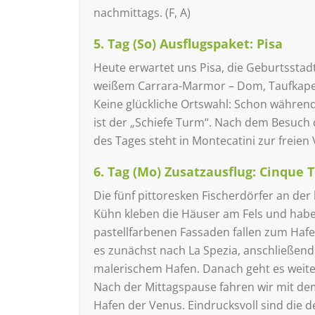
nachmittags. (F, A)
5. Tag (So) Ausflugspaket: Pisa
Heute erwartet uns Pisa, die Geburtsstadt
weißem Carrara-Marmor – Dom, Taufkapell
Keine glückliche Ortswahl: Schon während
ist der „Schiefe Turm“. Nach dem Besuch
des Tages steht in Montecatini zur freien 
6. Tag (Mo) Zusatzausflug: Cinque T
Die fünf pittoresken Fischerdörfer an der
Kühn kle­ben die Häuser am Fels und habe
pastellfarbenen Fassaden fallen zum Hafe
es zunächst nach La Spezia, anschließend
malerischem Hafen. Danach geht es weiter
Nach der Mittagspause fahren wir mit dem
Hafen der Venus. Eindrucksvoll sind die d