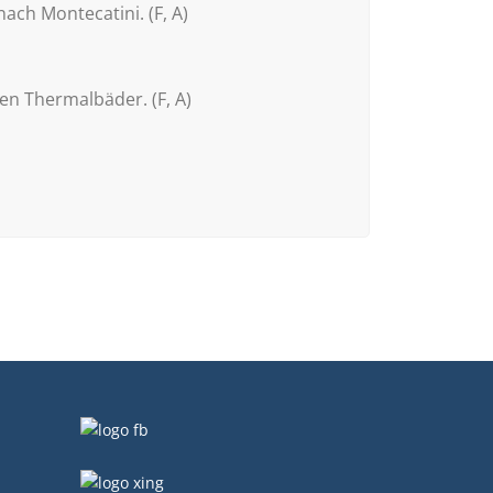
ch Montecatini. (F, A)
n Thermalbäder. (F, A)