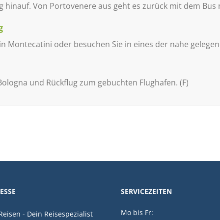
 hinauf. Von Portovenere aus geht es zurück mit dem Bus na
g
 Montecatini oder besuchen Sie in eines der nahe gelegene
Bologna und Rückflug zum gebuchten Flughafen. (F)
ESSE
SERVICEZEITEN
Mo bis Fr:
eisen - Dein Reisespezialist