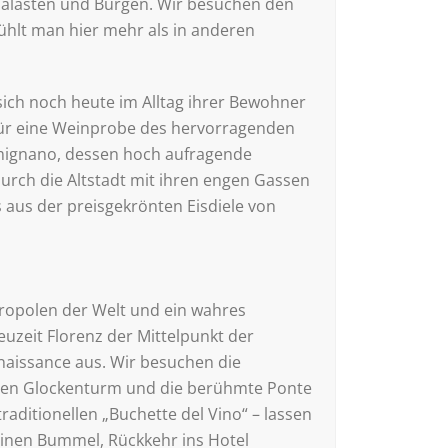
palästen und Burgen. Wir besuchen den
ühlt man hier mehr als in anderen
sich noch heute im Alltag ihrer Bewohner
 für eine Weinprobe des hervorragenden
imignano, dessen hoch aufragende
urch die Altstadt mit ihren engen Gassen
is aus der preisgekrönten Eisdiele von
tropolen der Welt und ein wahres
uzeit Florenz der Mittelpunkt der
enaissance aus. Wir besuchen die
, den Glockenturm und die berühmte Ponte
aditionellen „Buchette del Vino“ – lassen
 einen Bummel, Rückkehr ins Hotel