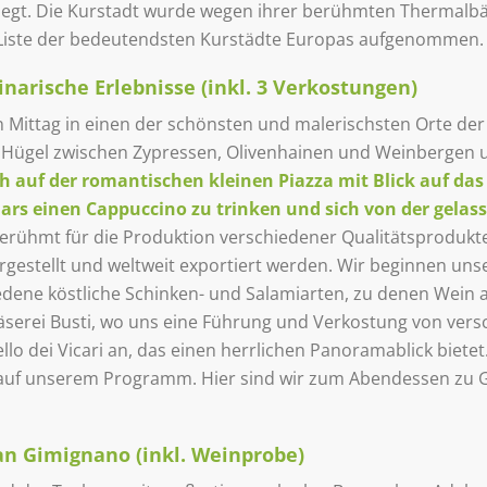
liegt. Die Kurstadt wurde wegen ihrer berühmten Thermal
 Liste der bedeutendsten Kurstädte Europas aufgenommen. 
linarische Erlebnisse (inkl. 3 Verkostungen)
n Mittag in einen der schönsten und malerischsten Orte der 
ner Hügel zwischen Zypressen, Olivenhainen und Weinbergen 
h auf der romantischen kleinen Piazza mit Blick auf das 
Bars einen Cappuccino zu trinken und sich von der gelas
 berühmt für die Produktion verschiedener Qualitätsprodukt
ergestellt und weltweit exportiert werden. Wir beginnen u
dene köstliche Schinken- und Salamiarten, zu denen Wein au
Käserei Busti, wo uns eine Führung und Verkostung von ver
lo dei Vicari an, das einen herrlichen Panoramablick biete
 auf unserem Programm. Hier sind wir zum Abendessen zu Ga
 San Gimignano (inkl. Weinprobe)