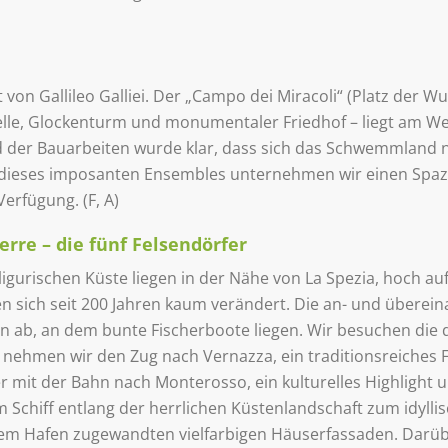
 von Gallileo Galliei. Der „Campo dei Miracoli“ (Platz der
e, Glockenturm und monumentaler Friedhof – liegt am West
 der Bauarbeiten wurde klar, dass sich das Schwemmland ni
 dieses imposanten Ensembles unternehmen wir einen Spazi
Verfügung. (F, A)
erre – die fünf Felsendörfer
 ligurischen Küste liegen in der Nähe von La Spezia, hoch 
n sich seit 200 Jahren kaum verändert. Die an- und überei
n ab, an dem bunte Fischerboote liegen. Wir besuchen die 
 nehmen wir den Zug nach Vernazza, ein traditionsreiches 
 mit der Bahn nach Monterosso, ein kulturelles Highlight u
 Schiff entlang der herrlichen Küstenlandschaft zum idyll
em Hafen zugewandten vielfarbigen Häuserfassaden. Darüber 