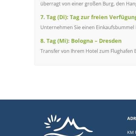
überragt von einer großen Burg, den Hang
7. Tag (Di): Tag zur freien Verfügun
Unternehmen Sie einen Einkaufsbummel in
8. Tag (Mi): Bologna – Dresden
Transfer von Ihrem Hotel zum Flughafen 
ADR
KM R