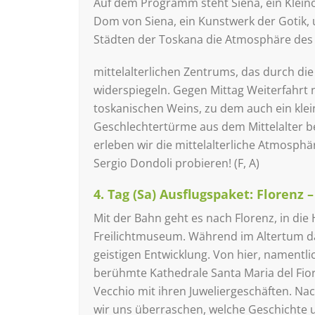
Auf dem Programm steht Siena, ein Klein
Dom von Siena, ein Kunstwerk der Gotik, 
Städten der Toskana die Atmosphäre des
mittelalterlichen Zentrums, das durch di
widerspiegeln. Gegen Mittag Weiterfahrt
toskanischen Weins, zu dem auch ein kle
Geschlechtertürme aus dem Mittelalter be
erleben wir die mittelalterliche Atmosphär
Sergio Dondoli probieren! (F, A)
4. Tag (Sa) Ausflugspaket: Florenz 
Mit der Bahn geht es nach Florenz, in d
Freilichtmuseum. Während im Altertum das
geistigen Entwicklung. Von hier, namentl
berühmte Kathedrale Santa Maria del Fio
Vecchio mit ihren Juweliergeschäften. Na
wir uns überraschen, welche Geschichte u